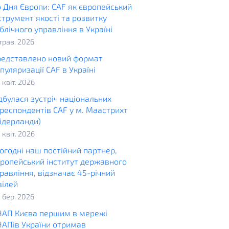
 Дня Європи: CAF як європейський
струмент якості та розвитку
блічного управління в Україні
 трав. 2026
едставлено новий формат
пуляризації CAF в Україні
. квіт. 2026
дбулася зустріч національних
респондентів CAF у м. Маастрихт
ідерланди)
. квіт. 2026
огодні наш постійний партнер,
ропейський інститут державного
равління, відзначає 45-річний
ілей
. бер. 2026
АП Києва першим в мережі
АПів України отримав