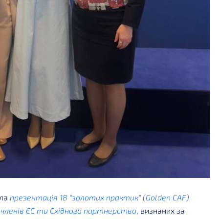
ала
презентація 18 "золотих практик" (Golden CAF)
-членів ЄС та Східного партнерства
, визнаних за