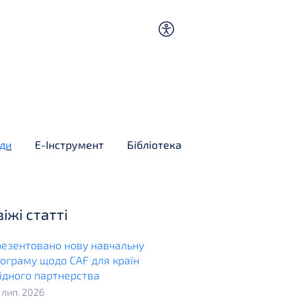
ди
E-Інструмент
Бібліотека
віжі статті
езентовано нову навчальну
ограму щодо CAF для країн
ідного партнерства
. лип. 2026