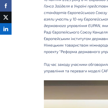
Ганса Зайделя в Україні представ
стандартів Європейського Союзу 
взяли участь у 10-му Європейсько
державного управління EUPAN
, як
Раді Європейського Союзу Канцеля
Європейським інститутом державно
Німецьким товариством міжнародно
проекту "Реформа державного управ
Під час заходу учасники обговорил
управління та переваги моделі CAF