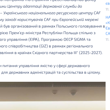
єв
ники Центру адаптації державної служби до
11
– Українського національного ресурсного центру CAF
НА
му заході користувачів CAF при Європейській мережі
«К
ий був організований в рамках Польського головування в
Єв
рією Прем’єр-міністра Республіки Польща спільно з
CA
го управління (EIPA), Програмою ОЕСР SIGMA та
11
го співробітництва (GIZ) в рамках регіонального
ління в країнах Східного партнерства III" (2025-2027).
и питання управління якістю у сфері державного
 для державних адміністрацій та суспільства в цілому.