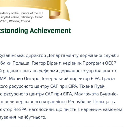
Кузавінська, директор Департаменту державної служби
бліки Польща, Грегор Вірант, керівник Програми ОЕСР
ий радник з питань реформи державного управління та
A, Марко Онгаро, Генеральний директор EIPA, Грасіа
го ресурсного центру CAF при EIPA, Тіхана Пузіч,
о ресурсного центру CAF при EIPA, Малгожата Буваніс-
ї школи державного управління Республіки Польща, та
ектор ReSPA, наголосили, що якість є наріжним каменем
мування майбутнього.