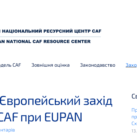
дель CAF
Зовнішня оцінка
Законодавство
Захо
С
 Європейський захід
Пр
 CAF при EUPAN
пр
Сх
нтарів
13