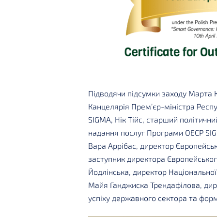
Підводячи підсумки заходу Марта 
Канцелярія Прем’єр-міністра Респу
SIGMA, Нік Тійс, старший політичн
надання послуг Програми ОЕСР SIGM
Вара Аррібас, директор Європейсько
заступник директора Європейськог
Йодлінська, директор Національно
Майя Ганджиска Трендафілова, дир
успіху державного сектора та фор