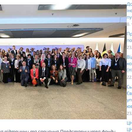
До
ін
пу
8.
Пр
по
23
Ві
ко
(Н
22
Сь
Єв
уп
юв
23
ЦН
ЦН
а за підтримки та сприяння Представництва фонду