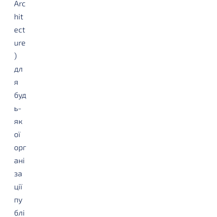
Arc
hit
ect
ure
)
дл
я
буд
ь-
як
ої
орг
ані
за
ції
пу
блі