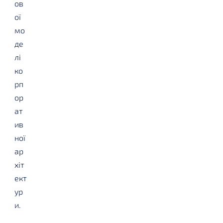
ов
ої
мо
де
лі
ко
рп
ор
ат
ив
ної
ар
хіт
ект
ур
и.