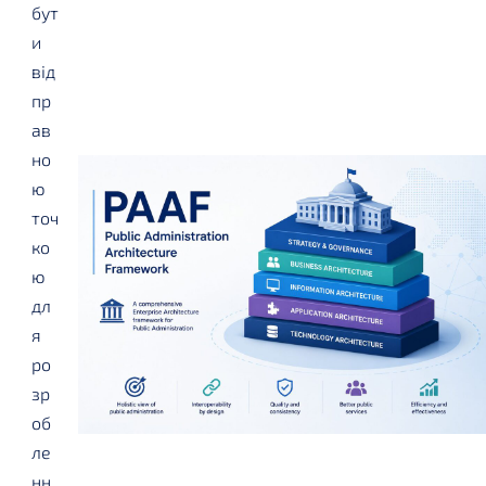
бут
и
від
пр
ав
но
ю
точ
ко
ю
дл
я
ро
зр
об
ле
нн