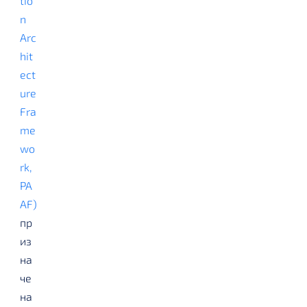
tio
n
Arc
hit
ect
ure
Fra
me
wo
rk,
PA
AF)
пр
из
на
че
на