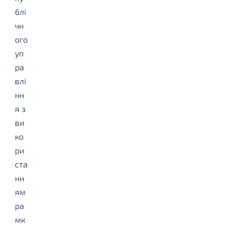
блі
чн
ого
уп
ра
влі
нн
я з
ви
ко
ри
ста
нн
ям
ра
мк