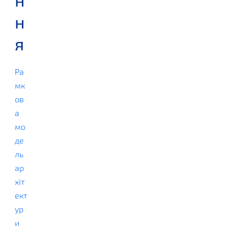
н
я
Ра
мк
ов
а
мо
де
ль
ар
хіт
ект
ур
и