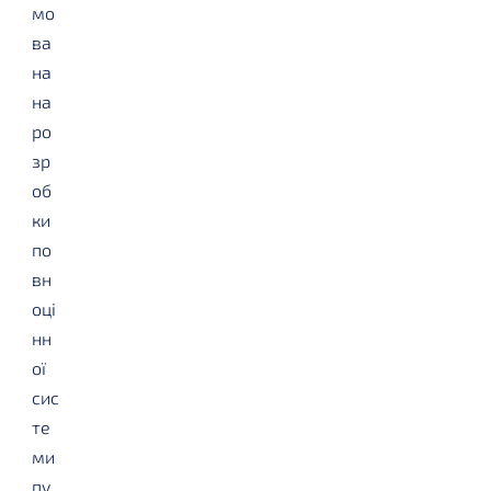
мо
ва
на
на
ро
зр
об
ки
по
вн
оці
нн
ої
сис
те
ми
пу