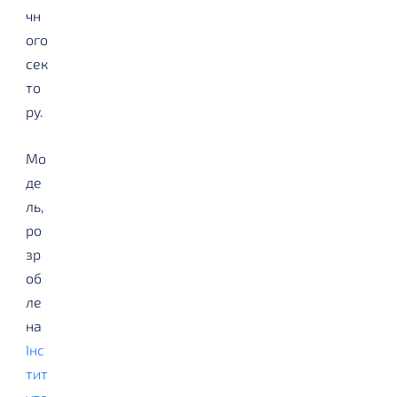
чн
ого
сек
то
ру.
Мо
де
ль,
ро
зр
об
ле
на
Інс
тит