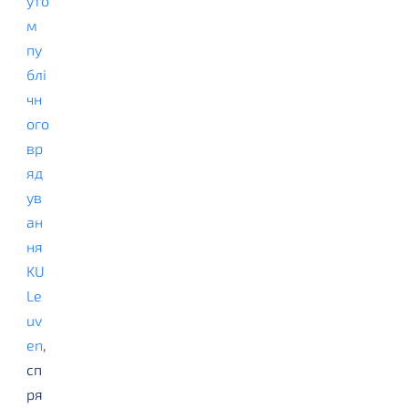
уто
м
пу
блі
чн
ого
вр
яд
ув
ан
ня
KU
Le
uv
en
,
сп
ря