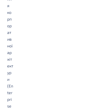
я
ко
рп
ор
ат
ив
ної
ар
хіт
ект
ур
и
(En
ter
pri
se