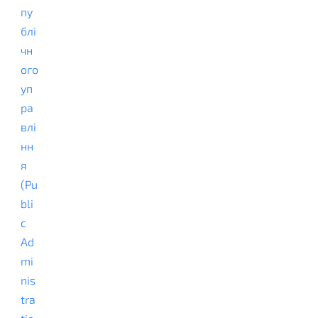
пу
блі
чн
ого
уп
ра
влі
нн
я
(Pu
bli
c
Ad
mi
nis
tra