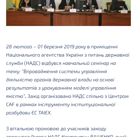
28 лютого – 01 березня 2019 року
в приміщенні
Національного агентства України з питань державної
служби (НАДС) відбувся
навчальний семінар на
тему: “Впровадження системи управління
діяльністю органів державної влади на основі
результатів з урахуванням моделі управління
якістю”
.
Захід організовано НАДС спільно з Центром
CAF
в рамках інструменту інституціональної
розбудови ЄС ТАІЕХ.
З вітальною промовою до учасників заходу
звернувся Голова НАДС
Костянтин ВАЩЕНКО
, який