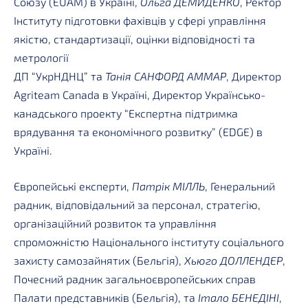
Союзу (EUAM) в Україні,
Ольга ДЕМИДЕНКО
, Ректор
Інституту підготовки фахівців у сфері управління
якістю, стандартизації, оцінки відповідності та
метрології
ДП “УкрНДНЦ” та
Танія САНФОРД АММАР
, Директор
Agriteam Canada в Україні, Директор Українсько-
канадського проекту “Експертна підтримка
врядування та економічного розвитку” (EDGE) в
Україні.
Європейські експерти,
Патрік МІЛЛЬ
, Генеральний
радник, відповідальний за персонал, стратегію,
організаційний розвиток та управління
спроможністю Національного інституту соціального
захисту самозайнятих (Бельгія),
Хьюго ДОЛЛЕНДЕР
,
Почесний радник загальноєвропейських справ
Палати представників (Бельгія), та
Італо БЕНЕДІНІ
,